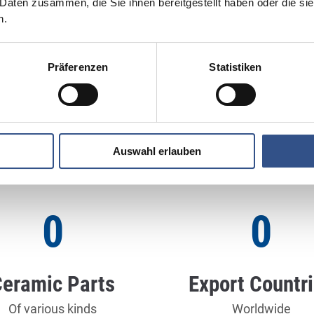
 Daten zusammen, die Sie ihnen bereitgestellt haben oder die s
n.
Präferenzen
Statistiken
Excellence
Auswahl erlauben
Let the numbers speak for themselves
0
0
eramic Parts
Export Countr
Of various kinds
Worldwide