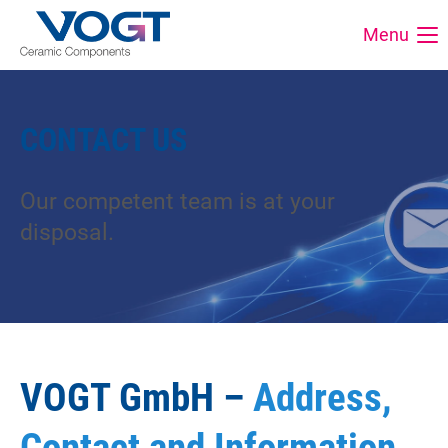
Menu
CONTACT US
Our competent team is at your
disposal.
VOGT GmbH –
Address,
Contact and Information