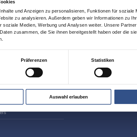
Cookies
nhalte und Anzeigen zu personalisieren, Funktionen für soziale
Website zu analysieren. Außerdem geben wir Informationen zu I
r soziale Medien, Werbung und Analysen weiter. Unsere Partner
 Daten zusammen, die Sie ihnen bereitgestellt haben oder die s
n.
iten
Contact
VOGT GmbH
ications
Präferenzen
Statistiken
Ottensooser Str. 52
rials
D-91239 Henfenfeld
uction
+49 (0)9151 9075-0
info@vogt-ceramic.de
Auswahl erlauben
ity
ers