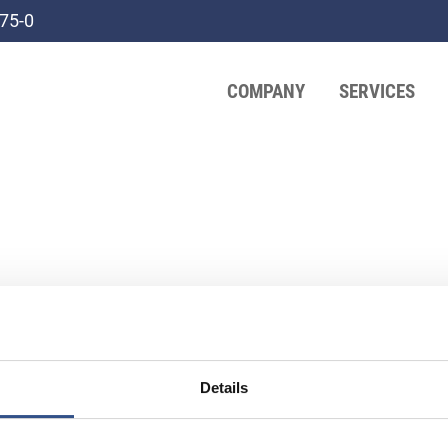
75-0
COMPANY
SERVICES
ll get back to you as soon as possible.
Details