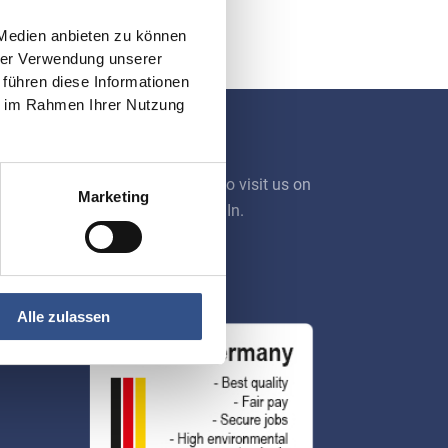
 Medien anbieten zu können
hrer Verwendung unserer
 führen diese Informationen
ie im Rahmen Ihrer Nutzung
Social Media
We also invite you to visit us on
Marketing
Facebook or LinkedIn.
Alle zulassen