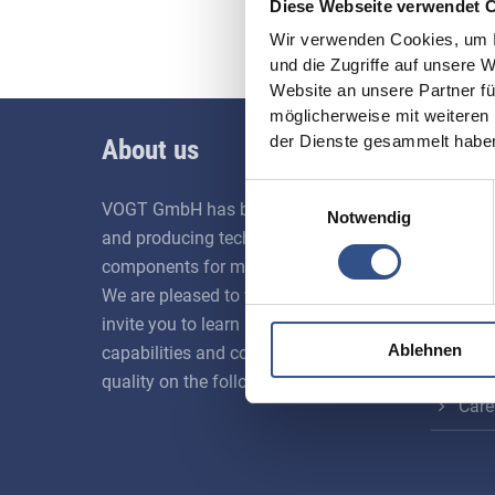
Diese Webseite verwendet 
Wir verwenden Cookies, um I
und die Zugriffe auf unsere 
Website an unsere Partner fü
möglicherweise mit weiteren
der Dienste gesammelt habe
About us
Favor
Einwilligungsauswahl
Appl
VOGT GmbH has been developing
Notwendig
and producing technical ceramic
Mate
components for more than 45 years.
We are pleased to welcome you and
Prod
invite you to learn more about our
Ablehnen
capabilities and commitment to
Qual
quality on the following pages.
Care