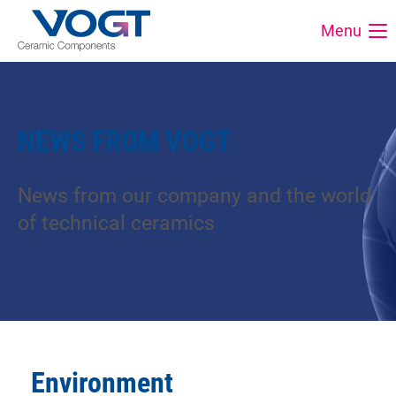
Menu
NEWS FROM VOGT
News from our company and the world
of technical ceramics
Environment