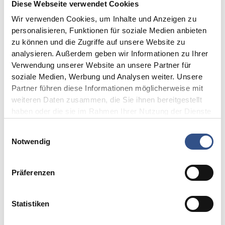
Diese Webseite verwendet Cookies
In March 2018, we reached a further milestone
Wir verwenden Cookies, um Inhalte und Anzeigen zu
in operational environmental protection with
personalisieren, Funktionen für soziale Medien anbieten
our initial certification according to DIN EN ISO
zu können und die Zugriffe auf unsere Website zu
14001:2015. This globally recognized certificate
analysieren. Außerdem geben wir Informationen zu Ihrer
Verwendung unserer Website an unsere Partner für
confirms our systematic and sustainable
soziale Medien, Werbung und Analysen weiter. Unsere
commitment to protecting the environment and
Partner führen diese Informationen möglicherweise mit
its natural resources. Annual surveillance
weiteren Daten zusammen, die Sie ihnen bereitgestellt
haben oder die sie im Rahmen Ihrer Nutzung der Dienste
audits and further internal environmental
gesammelt haben.
protection measures ensure the continuous
Einwilligungsauswahl
Notwendig
improvement of our processes in the future.
Certificate DIN ISO 14001:2015
Präferenzen
Back
2018-05-14 11:00
Statistiken