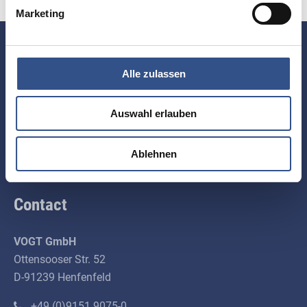
Marketing
About us
Alle zulassen
VOGT GmbH has been developing and producing
technical ceramic components for more than 45 years.
Auswahl erlauben
We are pleased to welcome you and invite you to learn
more about our capabilities and commitment to quality
Ablehnen
on the following pages.
Contact
VOGT GmbH
Ottensooser Str. 52
D-91239 Henfenfeld
+49 (0)9151 9075-0