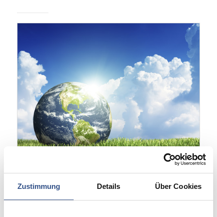
Successful Initial Certification of our
Zustimmung
Details
Über Cookies
Environmental Management System