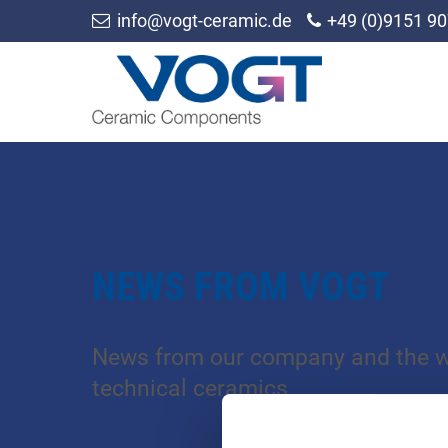
info@vogt-ceramic.de
+49 (0)9151 90
NEWS FROM VOGT
News from our company and the w
technical ceramics