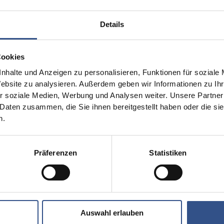
Details
Cookies
nhalte und Anzeigen zu personalisieren, Funktionen für soziale
Website zu analysieren. Außerdem geben wir Informationen zu I
r soziale Medien, Werbung und Analysen weiter. Unsere Partner
 Daten zusammen, die Sie ihnen bereitgestellt haben oder die s
n.
iten
Contact
Präferenzen
Statistiken
VOGT GmbH
ications
Ottensooser Str. 52
rials
D-91239 Henfenfeld
uction
+49 (0)9151 9075-0
Auswahl erlauben
info@vogt-ceramic.de