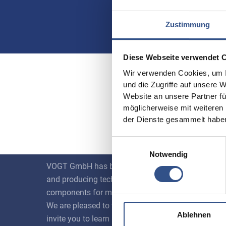
Zustimmung
Diese Webseite verwendet 
Wir verwenden Cookies, um I
und die Zugriffe auf unsere 
Website an unsere Partner fü
möglicherweise mit weiteren
der Dienste gesammelt habe
About us
Favor
Einwilligungsauswahl
Notwendig
Appl
VOGT GmbH has been developing
and producing technical ceramic
Mate
components for more than 45 years.
We are pleased to welcome you and
Prod
Ablehnen
invite you to learn more about our