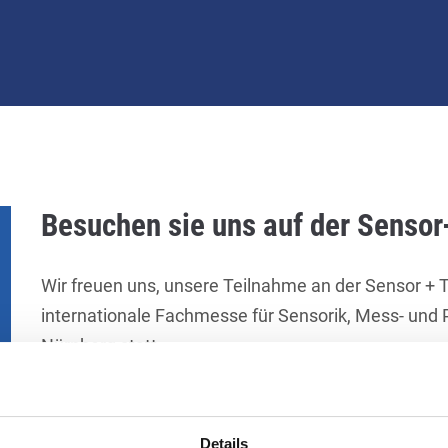
Besuchen sie uns auf der Sensor
Wir freuen uns, unsere Teilnahme an der Sensor + 
internationale Fachmesse für Sensorik, Mess- und Pr
Nürnberg statt.
Als innovativer Hersteller hochwertiger keramisch
maßgeschneiderten Anwendungen und Lösungen für 
Details