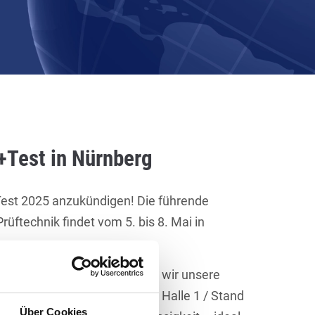
+Test in Nürnberg
Test 2025 anzukündigen! Die führende
üftechnik findet vom 5. bis 8. Mai in
er Komponenten präsentieren wir unsere
verschiedene Branchen in Halle 1 / Stand
Über Cookies