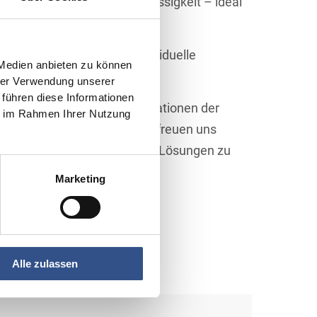
, Langlebigkeit und Zuverlässigkeit – ideal
 und Messtechnik.
ragen zu beantworten, individuelle
 Medien anbieten zu können
aften zu besprechen.
hrer Verwendung unserer
 führen diese Informationen
egenheit, die neuesten Innovationen der
ie im Rahmen Ihrer Nutzung
ler Welt auszutauschen. Wir freuen uns
 zu sprechen und gemeinsame Lösungen zu
Marketing
Alle zulassen