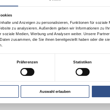
1-614. Unsere Produkte stehen für höchste Präzision
für anspruchsvolle Einsatzbereiche in der Sensorik
Cookies
Unser Team steht Ihnen vor Ort zur Verfügung, um F
nhalte und Anzeigen zu personalisieren, Funktionen für soziale
Beratungen anzubieten und potenzielle Partnersch
Website zu analysieren. Außerdem geben wir Informationen zu I
r soziale Medien, Werbung und Analysen weiter. Unsere Partner
Die Sensor + Test 2025 bietet eine einzigartige Gel
 Daten zusammen, die Sie ihnen bereitgestellt haben oder die s
Branche zu entdecken und sich mit Experten aus al
n.
darauf, mit Ihnen über zukünftige Entwicklungen
entwickeln.
Präferenzen
Statistiken
Auswahl erlauben