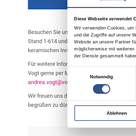
Diese Webseite verwendet 
Wir verwenden Cookies, um I
Besuchen Sie unseren Stand in Halle 1 /
und die Zugriffe auf unsere 
Stand 1-614 und erleben Sie die Welt der
Website an unsere Partner fü
möglicherweise mit weiteren
keramischen Innovationen hautnah!
der Dienste gesammelt habe
Für weitere Informationen steht Ihnen Frau
Einwilligungsauswahl
Vogt gerne per Mail zur Verfügung:
Notwendig
andrea.vogt@vogt-ceramic.de
.
Wir freuen uns darauf, Sie auf der Messe
begrüßen zu dürfen!
Ablehnen