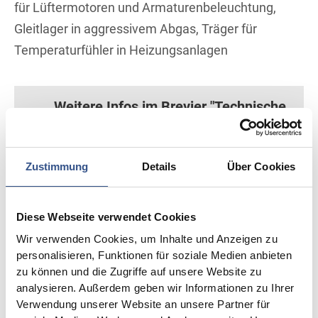
für Lüftermotoren und Armaturenbeleuchtung,
Gleitlager in aggressivem Abgas, Träger für
Temperaturfühler in Heizungsanlagen
Weitere Infos im Brevier "Technische
Keramik"
Zustimmung
Details
Über Cookies
Alle Anwendungen in der Übersicht
Diese Webseite verwendet Cookies
Vorteile keramischer Bauteile
Wir verwenden Cookies, um Inhalte und Anzeigen zu
personalisieren, Funktionen für soziale Medien anbieten
im Kraftfahrzeugbau
zu können und die Zugriffe auf unsere Website zu
analysieren. Außerdem geben wir Informationen zu Ihrer
Verwendung unserer Website an unsere Partner für
Ausgezeichnete elektrische Isolation