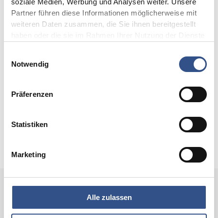
soziale Medien, Werbung und Analysen weiter. Unsere
Partner führen diese Informationen möglicherweise mit
Hohe Alterungsbeständigkeit
weiteren Daten zusammen, die Sie ihnen bereitgestellt
haben oder die sie im Rahmen Ihrer Nutzung der Dienste
Geringer Verlustfaktor
gesammelt haben.
Einwilligungsauswahl
Notwendig
Mechanische Festigkeit
Präferenzen
Hohe Temperaturbeständigkeit
Hohe Temperaturwechselbeständigkeit
Statistiken
Marketing
Alle zulassen
Fordern Sie gleich Ihr