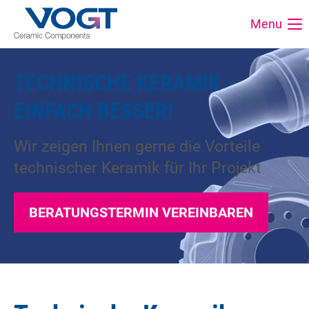
Menu
TECHNISCHE KERAMIK -
EINFACH BESSER!
Wir zeigen Ihnen gerne die Vorteile
technischer Keramik für Ihr Projekt
BERATUNGSTERMIN VEREINBAREN