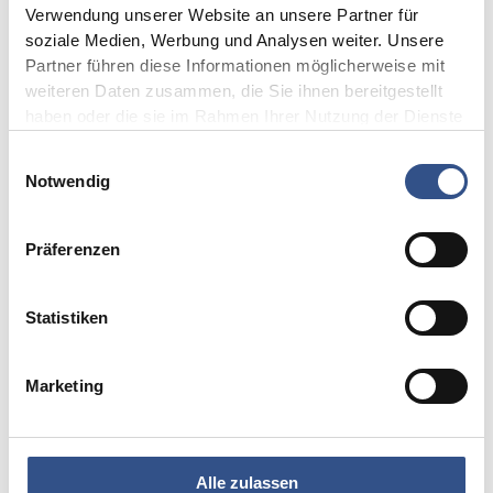
Verwendung unserer Website an unsere Partner für
Schutzrohre mit metallischer Fixierung, keramische
soziale Medien, Werbung und Analysen weiter. Unsere
Isolierelemente in Ofenanlagen, gasdichte
Partner führen diese Informationen möglicherweise mit
Durchführungen für Reaktoren, keramische
weiteren Daten zusammen, die Sie ihnen bereitgestellt
haben oder die sie im Rahmen Ihrer Nutzung der Dienste
Dichtkörper mit Metallhülse
gesammelt haben.
Einwilligungsauswahl
Notwendig
Vorteile von Keramik-
Metallverbindungen
Präferenzen
Hermetische Dichtigkeit
Statistiken
Elektrische Isolation bei hoher
Marketing
mechanischer Belastbarkeit
Hohe Verschleißbeständigkeit
Alle zulassen