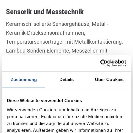
Sensorik und Messtechnik
Keramisch isolierte Sensorgehäuse, Metall-
Keramik-Drucksensor­auf­nahmen,
Temperatursensorträger mit Metallkontaktierung,
Lambda-Sonden-Elemente, Messzellen mit
metallischer Verspannung, vakuumdichte
Durchführungen, keramische Isolierhülsen mit
Metallmantel
Zustimmung
Details
Über Cookies
Hochtemperatur- und
Diese Webseite verwendet Cookies
Vakuumanwendungen
Wir verwenden Cookies, um Inhalte und Anzeigen zu
personalisieren, Funktionen für soziale Medien anbieten
Metall-Keramik-Flanschverbindungen,
zu können und die Zugriffe auf unsere Website zu
Heizleiterdurchführungen, Vakuumfenster,
analysieren. Außerdem geben wir Informationen zu Ihrer