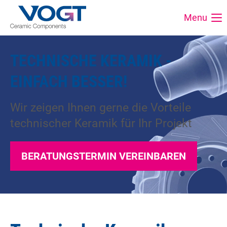
Menu
TECHNISCHE KERAMIK -
EINFACH BESSER!
Wir zeigen Ihnen gerne die Vorteile
technischer Keramik für Ihr Projekt
BERATUNGSTERMIN VEREINBAREN