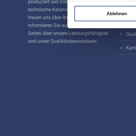
produziert seit mehr als 45 Jahren
Werk
technische Keramik­bauteile. Wir
Ablehnen
freuen uns über Ihren Besuch und
Hers
informieren Sie auf den folgenden
Seiten über unsere Leistungs­fähigkeit
Qual
und unser Qualitäts­bewusstsein.
Karr