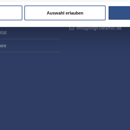
Ottensooser Str. 52
stoffe
D-91239 Henfenfeld
Auswahl erlauben
tellung
+49 (0)9151 9075-0
info@vogt-ceramic.de
ität
iere